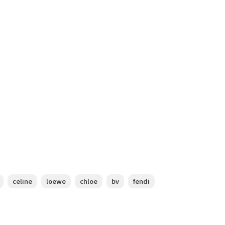
celine
loewe
chloe
bv
fendi