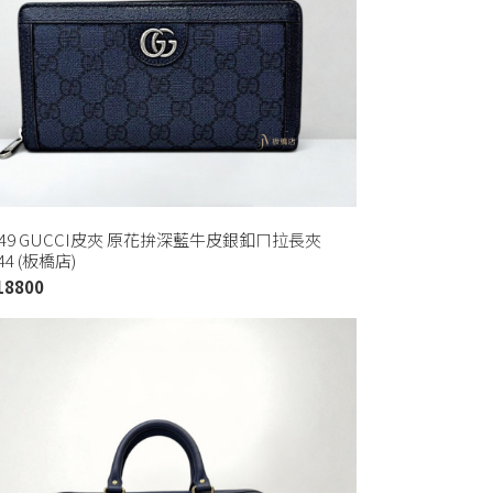
1549 GUCCI皮夾 原花拚深藍牛皮銀釦ㄇ拉長夾
44 (板橋店)
18800