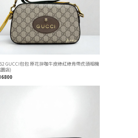
2462 GUCCI包包 原花拚咖牛皮綠紅綠背帶虎頭相機
桃園店)
36800