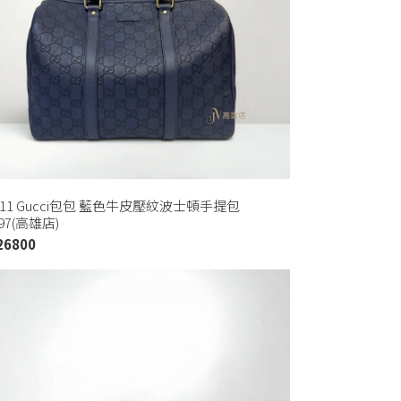
811 Gucci包包 藍色牛皮壓紋波士頓手提包
697(高雄店)
26800