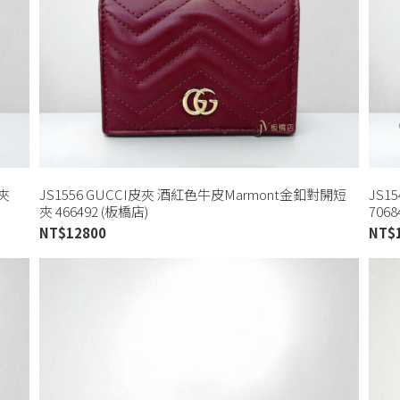
夾
JS1556 GUCCI皮夾 酒紅色牛皮Marmont金釦對開短
JS
夾 466492 (板橋店)
7068
NT$
12800
NT$