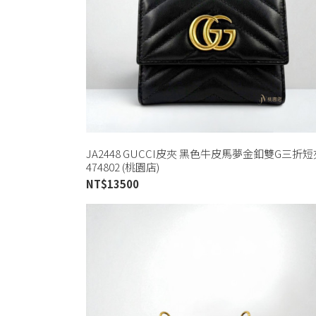
JA2448 GUCCI皮夾 黑色牛皮馬夢金釦雙G三折短
474802 (桃園店)
NT$
13500