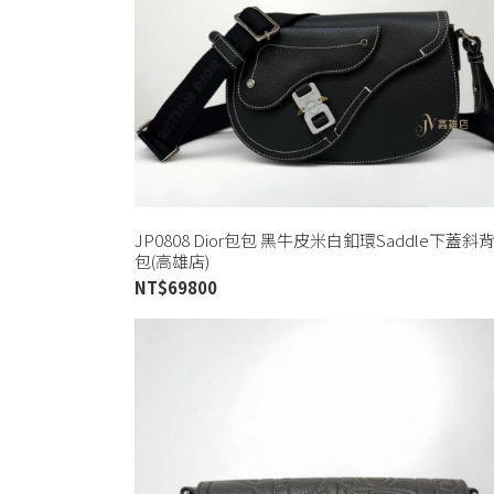
JP0808 Dior包包 黑牛皮米白釦環Saddle下蓋斜
包(高雄店)
NT$
69800