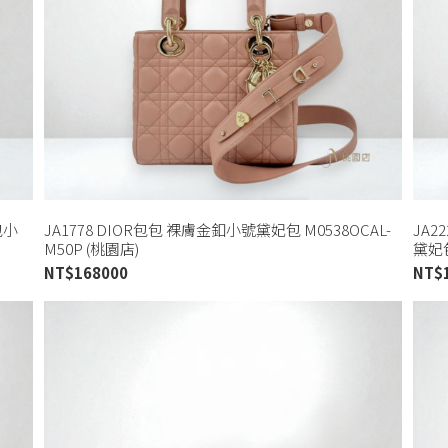
包小
JA1778 DIOR包包 裸膚金釦小號黛妃包 M0538OCAL-
JA2
M50P (桃園店)
黛妃包
NT$
168000
NT$