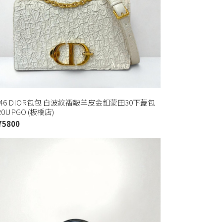
546 DIOR包包 白波紋褶皺羊皮金釦蒙田30下蓋包
20UPGO (板橋店)
75800