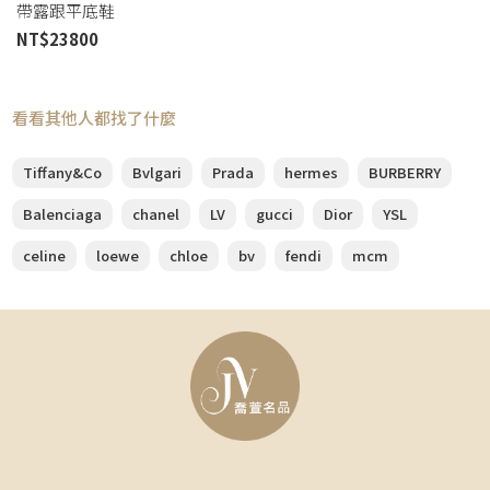
帶露跟平底鞋
KCB384TFL_S900 (桃園店)
NT$
23800
看看其他人都找了什麼
Tiffany&Co
Bvlgari
Prada
hermes
BURBERRY
Balenciaga
chanel
LV
gucci
Dior
YSL
celine
loewe
chloe
bv
fendi
mcm