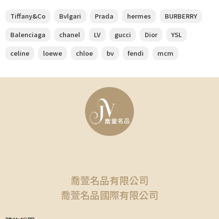
Tiffany&Co
Bvlgari
Prada
hermes
BURBERRY
Balenciaga
chanel
LV
gucci
Dior
YSL
celine
loewe
chloe
bv
fendi
mcm
喬萱名品有限公司
喬萱名品國際有限公司