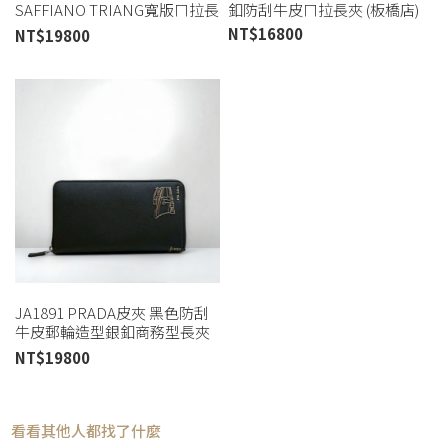
SAFFIANO TRIANG寬版ㄇ拉長
釦防刮牛皮ㄇ拉長夾 (板橋店)
夾 (板橋店)
NT$
16800
NT$
19800
JA1891 PRADA皮夾 黑色防刮
牛皮郵輪造型銀釦商務型長夾
2ML188 (桃園店)
NT$
19800
看看其他人都找了什麼