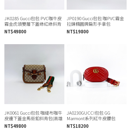
JK0285 Gucci包包 PVC咖牛皮
JP0190 Gucci包包 咖PVC霧金
霧金虎頭雙層下蓋綠紅綠斜背
拉鍊橢圓牌扁形手拿包
包(高雄店)
OphidiaPouch(高雄店)
NT$
49800
NT$
19800
JK0061 Gucci包包 咖緹布咖牛
JA0230GUCCI包包 GG
皮邊下蓋金馬銜釦斜背包(高雄
Marmont系列紅牛皮腰包
店)
476434 (桃園店)
NT$
49800
NT$
18200