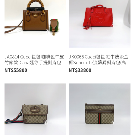
JA0814 Gucci包包 咖啡色牛皮
JK0066 Gucci包包 紅牛皮淡金
竹節款Diana迷你手提側背包
釦SohoTote流蘇肩斜背包(高
702732(桃園店)
雄店)
NT$
55800
NT$
33800