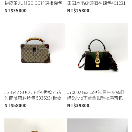
拚皮革JUMBO GG拉鍊相機包
銀釦水晶虎頭酒神鍊包401231
696075 (桃園店)
(桃園店)
NT$
35800
NT$
25800
JS0542 GUCCI包包 秀款老花
JY0002 Gucci包包 黑牛皮綠紅
竹節硬箱斜背包 533623 (板橋
綠Sylvie下蓋金釦手提斜背包
店)
Mini(板橋店)
NT$
58000
NT$
39800