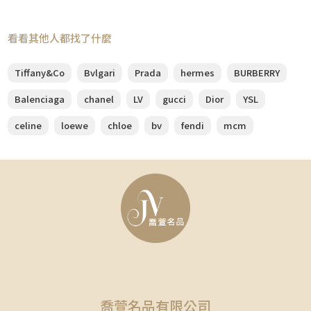
看看其他人都找了什麼
Tiffany&Co
Bvlgari
Prada
hermes
BURBERRY
Balenciaga
chanel
LV
gucci
Dior
YSL
celine
loewe
chloe
bv
fendi
mcm
喬萱名品有限公司