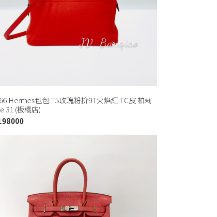
366 Hermes包包 T5玫瑰粉拚9T火焰紅 TC皮 柏莉
de 31 (板橋店)
198000