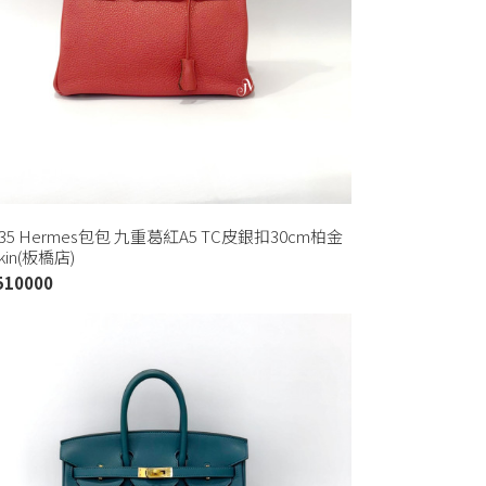
435 Hermes包包 九重葛紅A5 TC皮銀扣30cm柏金
kin(板橋店)
510000