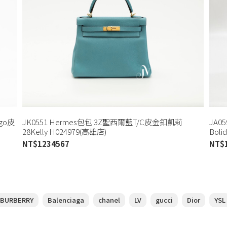
ogo皮
JK0551 Hermes包包 3Z聖西爾藍T/C皮金釦凱莉
JA0
28Kelly H024979(高雄店)
Bol
NT$
1234567
NT$
BURBERRY
Balenciaga
chanel
LV
gucci
Dior
YSL