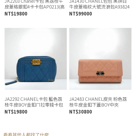
JK2203 Chanel卡包 黑荔枝牛
JA1430 CHANEL包包 黑拚白
皮菱格銀釦4卡卡包AP0213(高
牛皮菱格紋大號流浪包A93824
雄店)
(桃園店)
NT$
19800
NT$
99000
JA2292 CHANEL卡包 藍色荔
JA2483 CHANEL皮夾 粉色荔
枝牛皮BOY金釦ㄇ拉零錢卡包
枝牛皮金釦下蓋BOY中夾
(桃園店)
AP0813 (桃園店)
NT$
19800
NT$
30800
看看其他人都找了什麼