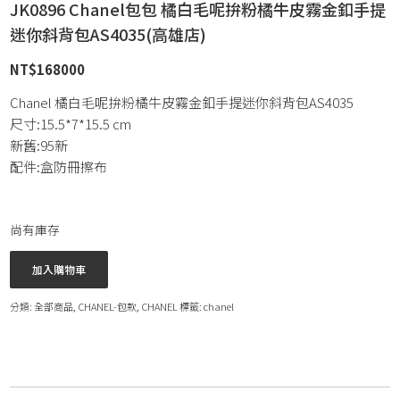
JK0896 Chanel包包 橘白毛呢拚粉橘牛皮霧金釦手提
迷你斜背包AS4035(高雄店)
NT$
168000
Chanel 橘白毛呢拚粉橘牛皮霧金釦手提迷你斜背包AS4035
尺寸:15.5*7*15.5 cm
新舊:95新
配件:盒防冊擦布
尚有庫存
加入購物車
分類:
全部商品
,
CHANEL-包款
,
CHANEL
標籤:
chanel