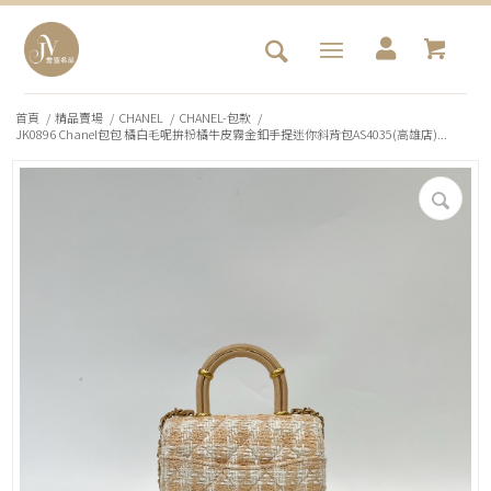
首頁
/
精品賣場
/
CHANEL
/
CHANEL-包款
/
JK0896 Chanel包包 橘白毛呢拚粉橘牛皮霧金釦手提迷你斜背包AS4035(高雄店)...