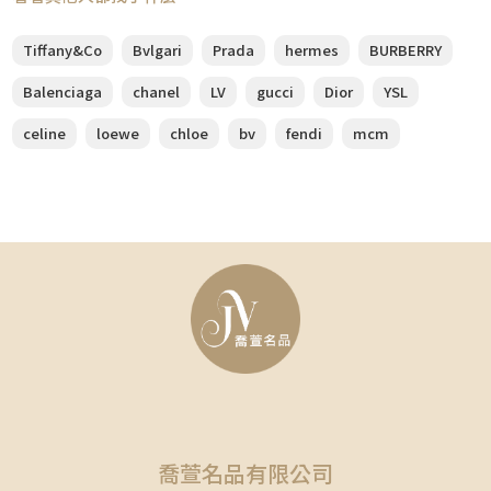
Tiffany&Co
Bvlgari
Prada
hermes
BURBERRY
Balenciaga
chanel
LV
gucci
Dior
YSL
celine
loewe
chloe
bv
fendi
mcm
喬萱名品有限公司