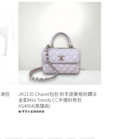
流浪包
JK2135 Chanel包包 粉羊皮菱格粉鑽淡
金釦Mini Trendy CC手提斜背包
AS4654(高雄店)
NT$
168000