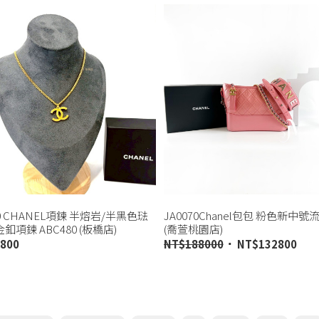
00 CHANEL項鍊 半熔岩/半黑色琺
JA0070Chanel包包 粉色新中號
釦項鍊 ABC480 (板橋店)
(喬萱桃園店)
800
NT$
188000
NT$
132800