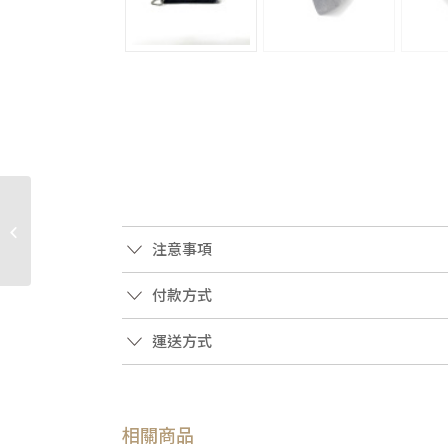
JS0165 Hermes包包 T5
玫瑰粉T/C銀釦30cm柏
注意事項
金Birkin(板橋店)
付款方式
運送方式
相關商品