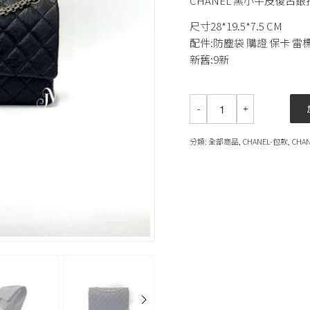
CHANEL 黑小牛皮復古銀扣
尺寸28*19.5*7.5 CM
配件:防塵袋 購證 保卡 雷
新舊:9新
分類:
全部商品
,
CHANEL-包款
,
CHA