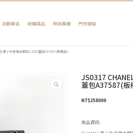
活動專區
收購精品
時尚專欄
門巿據點
L包包 黑小牛皮復古銀扣2.55口蓋包A37587(板橋店)...
JS0317 CHA
蓋包A37587(板
NT$
258000
商品資訊: