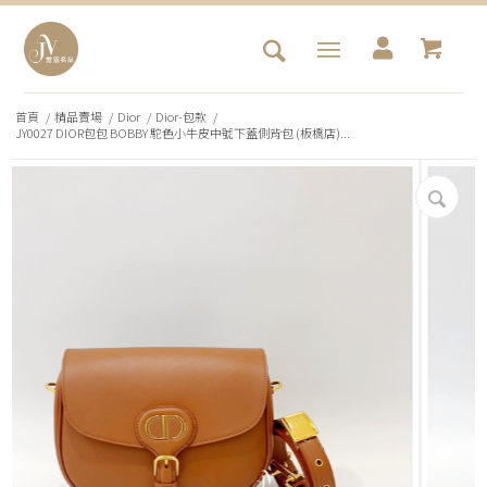
首頁
/
精品賣場
/
Dior
/
Dior-包款
/
JY0027 DIOR包包 BOBBY 駝色小牛皮中號下蓋側背包 (板橋店)...