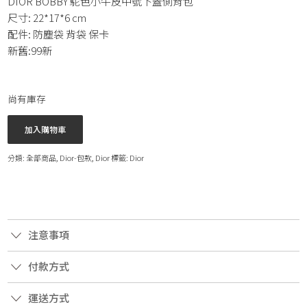
DIOR BOBBY 駝色小牛皮中號下蓋側背包
尺寸: 22*17*6 cm
配件: 防塵袋 背袋 保卡
新舊:99新
尚有庫存
加入購物車
分類:
全部商品
,
Dior-包款
,
Dior
標籤:
Dior
注意事項
付款方式
運送方式