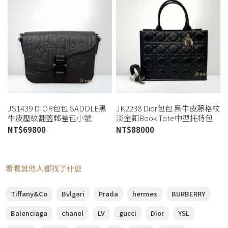
JS1439 DIOR包包 SADDLE黑
JK2238 Dior包包 黑牛皮藤格紋
牛皮壓紋翻蓋郵差包小號
淡金釦Book Tote中型托特包
1ADPO04LLG (板橋店)
M1324OWHP(高雄店)
NT$
69800
NT$
88000
看看其他人都找了什麼
Tiffany&Co
Bvlgari
Prada
hermes
BURBERRY
Balenciaga
chanel
LV
gucci
Dior
YSL