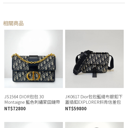
相關商品
JS1564 DIOR包包 30
JK0617 Dior包包藍緹布銀釦下
Montaigne 藍色刺繡蒙田鏈帶
蓋插釦EXPLORER斜背信差包
包 M9208UTZQ_M928 (板橋店)
(喬萱高雄店)
NT$
72800
NT$
59800