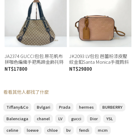
JA2374 GUCCI包包 原花帆布
JK2093 LV包包 芭蕾粉漆皮壓
拼咖色編織手把馬蹄金飾托特
紋金釦Santa Monica手提肩斜
包137621 (桃園店)
背相機包M90371(高雄店)
NT$
17800
NT$
29800
看看其他人都找了什麼
Tiffany&Co
Bvlgari
Prada
hermes
BURBERRY
Balenciaga
chanel
LV
gucci
Dior
YSL
celine
loewe
chloe
bv
fendi
mcm