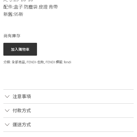
配件:盒子 防塵袋 皮證 背帶
新舊:95新
尚有庫存
加入購物車
分類:
全部商品
,
FENDI-包款
,
FENDI
標籤:
fendi
注意事項
付款方式
運送方式