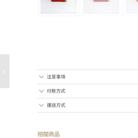
JB0677 Chloe皮夾 粉橘
色山羊皮elsie旋釦設計L
注意事項
型長夾(桃園店)
付款方式
運送方式
相關商品