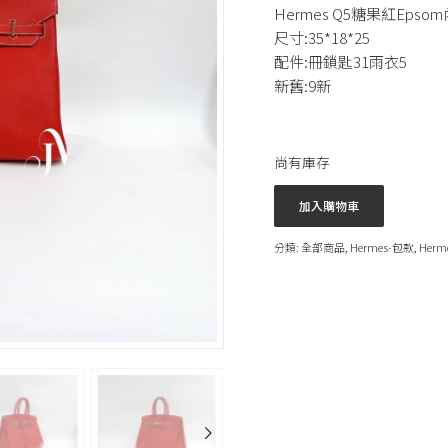
Hermes Q5糖果紅Epso
尺寸:35*18*25
配件:冊鎖匙31雨衣5
新舊:9新
尚有庫存
加入購物車
分類:
全部商品
,
Hermes-包款
,
Herm