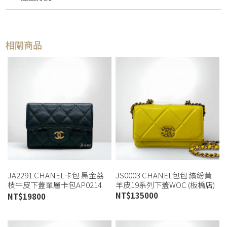
相關商品
JA2291 CHANEL卡包 黑金荔
JS0003 CHANEL包包 繽紛黃
枝牛皮下蓋單層卡包AP0214
羊皮19系列下蓋WOC (板橋店)
(桃園店)
NT$
135000
NT$
19800