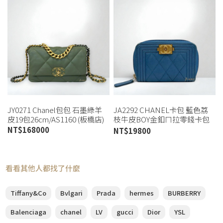
JY0271 Chanel包包 石墨綠羊
JA2292 CHANEL卡包 藍色荔
皮19包26cm/AS1160 (板橋店)
枝牛皮BOY金釦ㄇ拉零錢卡包
(桃園店)
NT$
168000
NT$
19800
看看其他人都找了什麼
Tiffany&Co
Bvlgari
Prada
hermes
BURBERRY
Balenciaga
chanel
LV
gucci
Dior
YSL