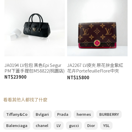
JA0194 LV包包 黑色Epi Segur
JA2267 LV皮夾 原花拚金紫紅
PM下蓋手提包M58822(桃園店)
花卉PortefeuilleFlore中夾
M64588 (桃園店)
NT$
23900
NT$
15800
看看其他人都找了什麼
Tiffany&Co
Bvlgari
Prada
hermes
BURBERRY
Balenciaga
chanel
LV
gucci
Dior
YSL