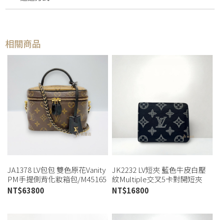
相關商品
JA1378 LV包包 雙色原花Vanity
JK2232 LV短夾 藍色牛皮白壓
PM手提側背化妝箱包/M45165
紋Multiple交叉5卡對開短夾
(桃園店)
M83379(高雄店)
NT$
63800
NT$
16800