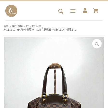
首頁
/
精品賣場
/
LV
/
LV-包款
/
JA1118 LV包包 咖啡棋盤格Tivoli手提元寶包/N41117 (桃園店)...