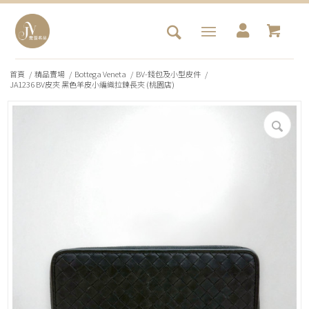
首頁
/
精品賣場
/
Bottega Veneta
/
BV-錢包及小型皮件
/
JA1236 BV皮夾 黑色羊皮小編織拉鍊長夾 (桃園店)