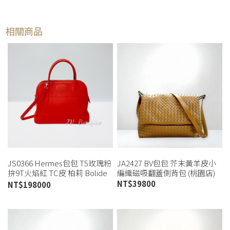
相關商品
JS0366 Hermes包包 T5玫瑰粉
JA2427 BV包包 芥末黃羊皮小
拚9T火焰紅 TC皮 柏莉 Bolide
編織磁吸翻蓋側背包 (桃園店)
31 (板橋店)
NT$
39800
NT$
198000