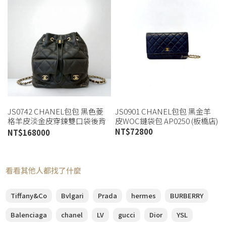
JS0742 CHANEL包包 黑色菱
JS0901 CHANEL包包 黑金羊
格羊皮淡金皮穿鍊雙口袋後背
皮WOC鏈袋包 AP0250 (板橋店)
包/AS4342 (板橋店)
NT$
72800
NT$
168000
看看其他人都找了什麼
Tiffany&Co
Bvlgari
Prada
hermes
BURBERRY
Balenciaga
chanel
LV
gucci
Dior
YSL