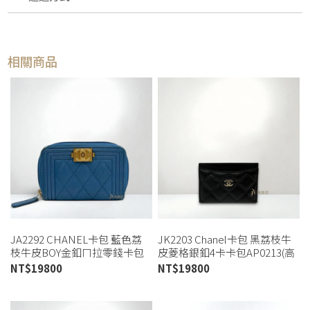
相關商品
JA2292 CHANEL卡包 藍色荔
JK2203 Chanel卡包 黑荔枝牛
枝牛皮BOY金釦ㄇ拉零錢卡包
皮菱格銀釦4卡卡包AP0213(高
(桃園店)
雄店)
NT$
19800
NT$
19800