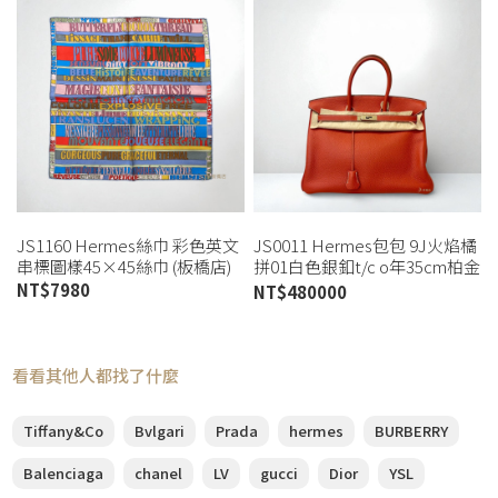
JS1160 Hermes絲巾 彩色英文
JS0011 Hermes包包 9J火焰橘
串標圖樣45×45絲巾 (板橋店)
拼01白色銀釦t/c o年35cm柏金
包 (板橋店)
NT$
7980
NT$
480000
看看其他人都找了什麼
Tiffany&Co
Bvlgari
Prada
hermes
BURBERRY
Balenciaga
chanel
LV
gucci
Dior
YSL