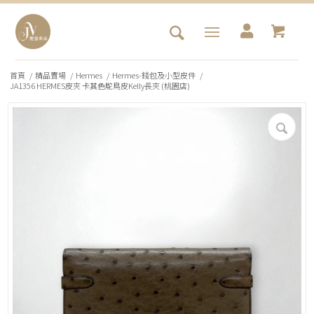
首頁
/
精品賣場
/
Hermes
/
Hermes-錢包及小型皮件
/
JA1356 HERMES皮夾 卡其色鴕鳥皮Kelly長夾 (桃園店)