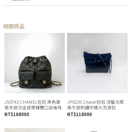
相關商品
JS0742 CHANEL包包 黑色菱
JP0235 Chanel包包 深藍毛呢
格羊皮淡金皮穿鍊雙口袋後背
黑牛皮刺繡字樣大流浪包
包/AS4342 (板橋店)
A93824(高雄店)
NT$
168000
NT$
118000