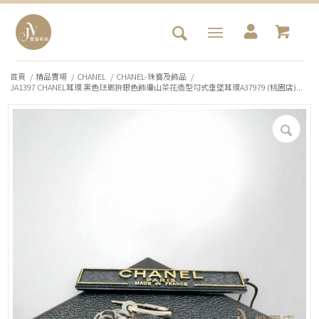
首頁
/
精品賣場
/
CHANEL
/
CHANEL-珠寶及飾品
/
JA1397 CHANEL耳環 黑色琺瑯拚銀色飾邊山茶花造型勾式垂墜耳環A37979 (桃園店)...