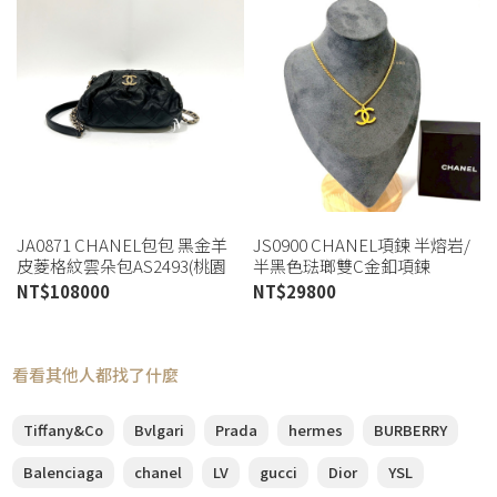
JA0871 CHANEL包包 黑金羊
JS0900 CHANEL項鍊 半熔岩/
皮菱格紋雲朵包AS2493(桃園
半黑色琺瑯雙C金釦項鍊
店)
ABC480 (板橋店)
NT$
108000
NT$
29800
看看其他人都找了什麼
Tiffany&Co
Bvlgari
Prada
hermes
BURBERRY
Balenciaga
chanel
LV
gucci
Dior
YSL