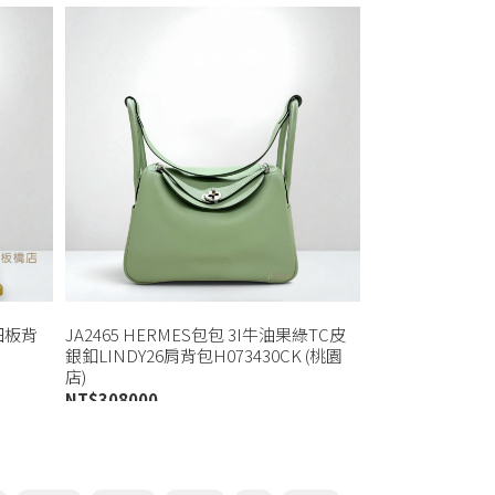
織細板背
JA2465 HERMES包包 3I牛油果綠TC皮
銀釦LINDY26肩背包H073430CK (桃園
店)
NT$
308000