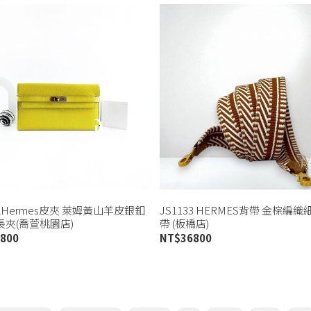
72Hermes皮夾 萊姆黃山羊皮銀釦
JS1133 HERMES背帶 金棕編
Y長夾(喬萱桃園店)
帶 (板橋店)
800
NT$
36800