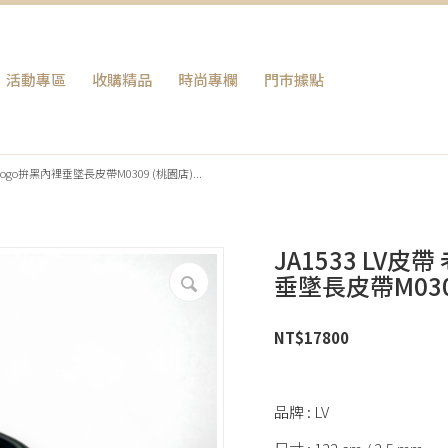
活動專區
收購精品
時尚專欄
門巿據點
logo拚黑內裡垂墜長皮帶M0309 (桃園店)...
JA1533 LV
垂墜長皮帶M030
NT$
17800
品牌 : LV