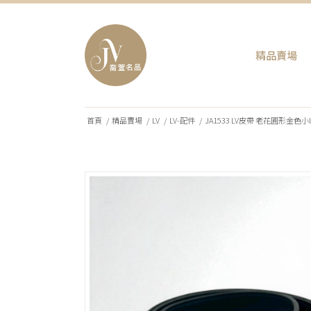
精品賣場
首頁
/
精品賣場
/
LV
/
LV-配件
/
JA1533 LV皮帶 老花圓形金色小