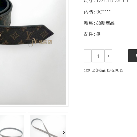
尺寸 : 122 cm / 2.5 mm
內碼 : BC****
新舊 : 88新商品
配件 : 無
分類:
全部商品
,
LV-配件
,
LV