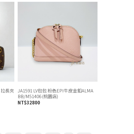
裡ㄇ拉長夾
JA1591 LV包包 粉色EPI牛皮金釦ALMA
BB/M51406 (桃園店)
NT$
32800