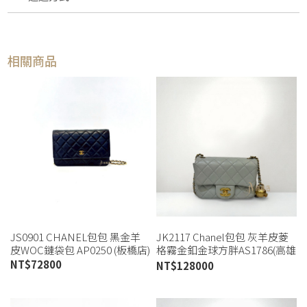
相關商品
JS0901 CHANEL包包 黑金羊
JK2117 Chanel包包 灰羊皮菱
皮WOC鏈袋包 AP0250 (板橋店)
格霧金釦金球方胖AS1786(高雄
店)
NT$
72800
NT$
128000