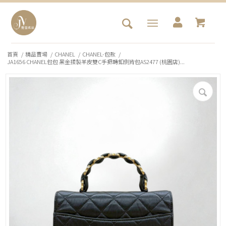
首頁
/
精品賣場
/
CHANEL
/
CHANEL-包款
/
JA1656 CHANEL包包 黑金揉製羊皮雙C手把轉釦側背包AS2477 (桃園店)...