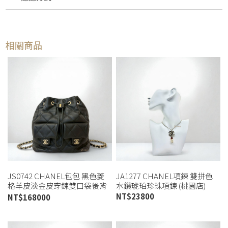
相關商品
JS0742 CHANEL包包 黑色菱
JA1277 CHANEL項鍊 雙拼色
格羊皮淡金皮穿鍊雙口袋後背
水鑽琥珀珍珠項鍊 (桃園店)
包/AS4342 (板橋店)
NT$
23800
NT$
168000