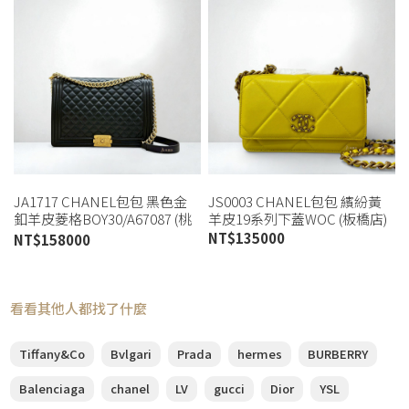
JA1717 CHANEL包包 黑色金
JS0003 CHANEL包包 繽紛黃
釦羊皮菱格BOY30/A67087 (桃
羊皮19系列下蓋WOC (板橋店)
園店)
NT$
135000
NT$
158000
看看其他人都找了什麼
Tiffany&Co
Bvlgari
Prada
hermes
BURBERRY
Balenciaga
chanel
LV
gucci
Dior
YSL