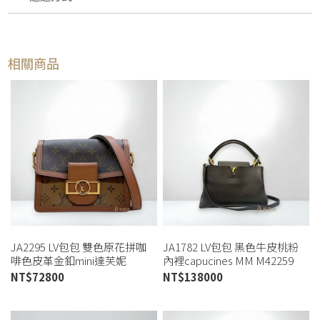
相關商品
JA2295 LV包包 雙色原花拼咖
JA1782 LV包包 黑色牛皮桃粉
啡色皮革金釦mini達芙妮
內裡capucines MM M42259
M44580 (桃園店)
(桃園店)
NT$
72800
NT$
138000