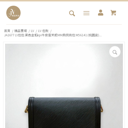
首頁
/
精品賣場
/
LV
/
LV-包款
/
JA1677 LV包包 黑色金釦epi牛皮達芙妮MM肩側背包 M56141 (桃園店)...