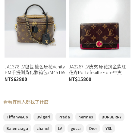
JA1378 LV包包 雙色原花Vanity
JA2267 LV皮夾 原花拚金紫紅
PM手提側背化妝箱包/M45165
花卉PortefeuilleFlore中夾
(桃園店)
M64588 (桃園店)
NT$
63800
NT$
15800
看看其他人都找了什麼
Tiffany&Co
Bvlgari
Prada
hermes
BURBERRY
Balenciaga
chanel
LV
gucci
Dior
YSL