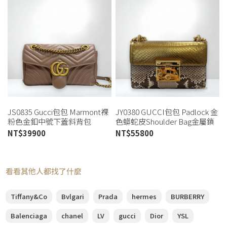
JS0835 Gucci包包 Marmont裸
JY0380 GUCCI包包 Padlock 金
粉色金釦中號下蓋斜背包
色蟒蛇皮Shoulder Bag金屬鎖
443497 (板橋店)
釦下蓋鏈包 409487 (板橋店)
NT$
39900
NT$
55800
看看其他人都找了什麼
Tiffany&Co
Bvlgari
Prada
hermes
BURBERRY
Balenciaga
chanel
LV
gucci
Dior
YSL