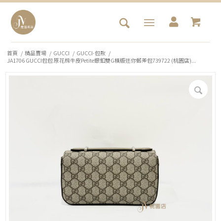
首頁
/
精品賣場
/
GUCCI
/
GUCCI-包款
/
JA1706 GUCCI包包 原花棕牛皮Petite銀釦雙G橫版迷你郵差包739722 (桃園店)...