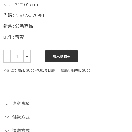
尺寸 : 21*10*5 cm
內碼 : 739722.520981
新舊 : 95新商品
配件 : 背帶
加入購物車
分類:
全部商品
,
GUCCI-包款
,
夏日旅行│輕旅必備包款
,
GUCCI
注意事項
付款方式
運送方式