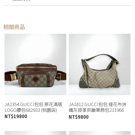
相關商品
JA2354 GUCCI包包 原花滿版
JA1812 GUCCI包包 緹花布拚
LOGO腰包682933 (桃園店)
鐵灰皮革抓皺單肩包211966
(桃園店)
NT$
19800
NT$
9800