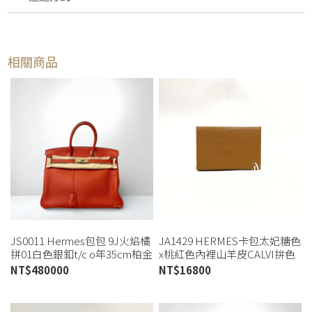
相關商品
JS0011 Hermes包包 9J火焰橘
JA1429 HERMES卡包太妃糖色
拼01白色銀釦t/c o年35cm柏金
x桃紅色內裡山羊皮CALVI拚色
包 (板橋店)
卡包(桃園店)
NT$
480000
NT$
16800