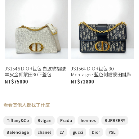
JS1546 DIOR包包 白波紋褶皺
JS1564 DIOR包包 30
羊皮金釦蒙田30下蓋包
Montaigne 藍色刺繡蒙田鏈帶
M9220UPGO (板橋店)
包 M9208UTZQ_M928 (板橋店)
NT$
75800
NT$
72800
看看其他人都找了什麼
Tiffany&Co
Bvlgari
Prada
hermes
BURBERRY
Balenciaga
chanel
LV
gucci
Dior
YSL