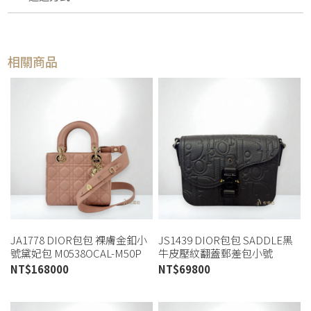
相關商品
JA1778 DIOR包包 裸膚金釦小
JS1439 DIOR包包 SADDLE黑
號黛妃包 M0538OCAL-M50P
牛皮壓紋翻蓋郵差包小號
(桃園店)
1ADPO04LLG (板橋店)
NT$
168000
NT$
69800