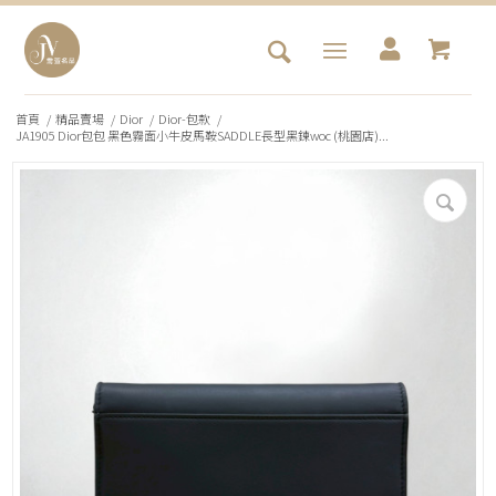
首頁
/
精品賣場
/
Dior
/
Dior-包款
/
JA1905 Dior包包 黑色霧面小牛皮馬鞍SADDLE長型黑鍊woc (桃園店)...