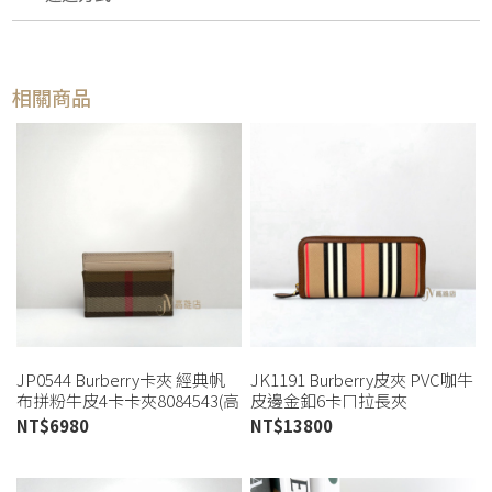
相關商品
JP0544 Burberry卡夾 經典帆
JK1191 Burberry皮夾 PVC咖牛
布拼粉牛皮4卡卡夾8084543(高
皮邊金釦6卡ㄇ拉長夾
雄店)
8073079(喬萱高雄店)
NT$
6980
NT$
13800