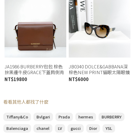
JA1986 BURBERRY包包 棕色
JB0340 DOLCE&GABBANA深
拚黑邊牛皮GRACE下蓋肩側背
棕色NEW PRINT貓眼太陽眼鏡
包8012004 (桃園店)
(喬萱桃園店)
NT$
19800
NT$
6000
看看其他人都找了什麼
Tiffany&Co
Bvlgari
Prada
hermes
BURBERRY
Balenciaga
chanel
LV
gucci
Dior
YSL