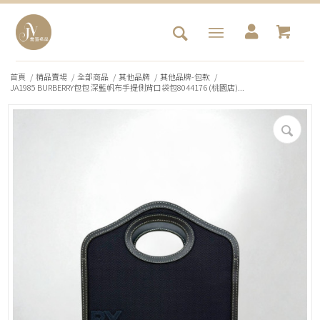
首頁
/
精品賣場
/
全部商品
/
其他品牌
/
其他品牌-包款
/
JA1985 BURBERRY包包 深藍帆布手提側背口袋包8044176 (桃園店)...