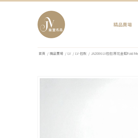
精品賣場
首頁
/
精品賣場
/
LV
/
LV-包款
/
JA2086 LV包包 原花金釦Fold M