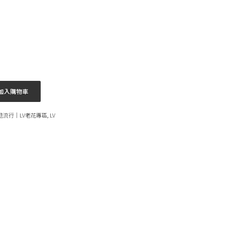
加入購物車
沒退流行｜LV老花專區
,
LV