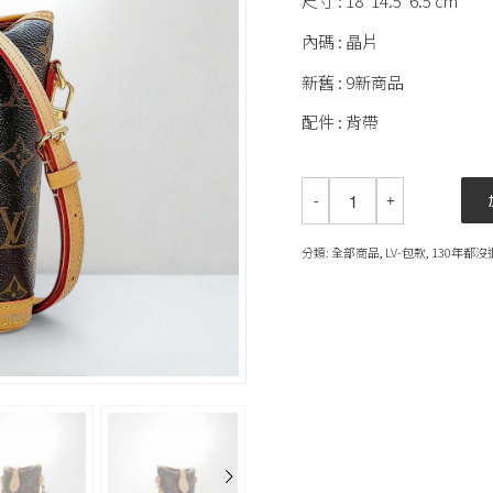
尺寸 : 18*14.5*6.5 cm
內碼 : 晶片
新舊 : 9新商品
配件 : 背帶
分類:
全部商品
,
LV-包款
,
130年都