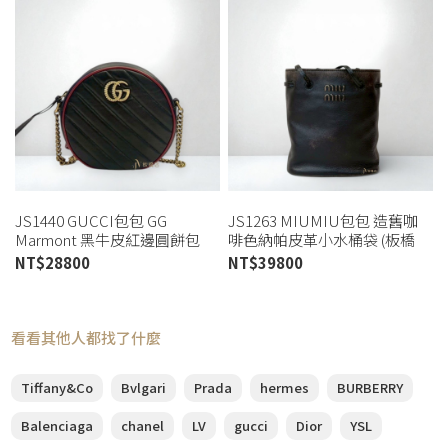
JS1440 GUCCI包包 GG
JS1263 MIUMIU包包 造舊咖
Marmont 黑牛皮紅邊圓餅包
啡色納帕皮革小水桶袋 (板橋
550154 (板橋店)
店)
NT$
28800
NT$
39800
看看其他人都找了什麼
Tiffany&Co
Bvlgari
Prada
hermes
BURBERRY
Balenciaga
chanel
LV
gucci
Dior
YSL