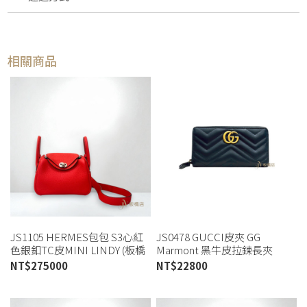
相關商品
JS1105 HERMES包包 S3心紅
JS0478 GUCCI皮夾 GG
色銀釦TC皮MINI LINDY (板橋
Marmont 黑牛皮拉鍊長夾
店)
443123 (板橋店)
NT$
275000
NT$
22800