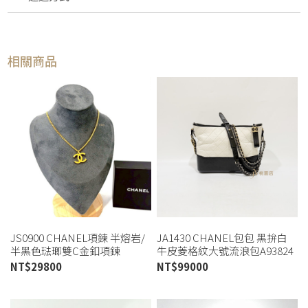
相關商品
JS0900 CHANEL項鍊 半熔岩/
JA1430 CHANEL包包 黑拚白
半黑色琺瑯雙C金釦項鍊
牛皮菱格紋大號流浪包A93824
ABC480 (板橋店)
(桃園店)
NT$
29800
NT$
99000