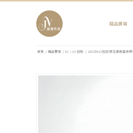
精品賣場
首頁
/
精品賣場
/
LV
/
LV-包款
/
JA2196 LV包包 原花黑色寬背帶Speed