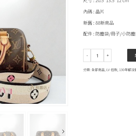
尺寸 : 20.5*13.5*12 cm
內碼 : 晶片
新舊 : 88新商品
配件 : 防塵袋/冊子/小防塵
分類:
全部商品
,
LV-包款
,
130年都