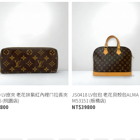
00 LV皮夾 老花拚紫紅內裡ㄇ拉長夾
JS0418 LV包包 老花貝殼包ALMA
5 (桃園店)
M53151 (板橋店)
800
NT$
39800