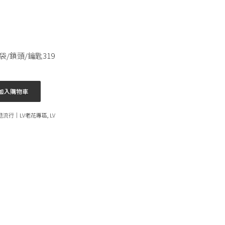
袋/鎖頭/鑰匙319
加入購物車
沒退流行｜LV老花專區
,
LV