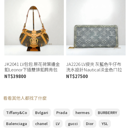
JK2041 LV包包 原花荷葉邊金
JA2226 LV皮夾 灰藍色牛仔布
釦Leonor下插雙排釦肩背包
洗水設計Nautical淡金色ㄇ拉
M92394(高雄店)
長夾m13214 (桃園店)
NT$
39800
NT$
27500
看看其他人都找了什麼
Tiffany&Co
Bvlgari
Prada
hermes
BURBERRY
Balenciaga
chanel
LV
gucci
Dior
YSL