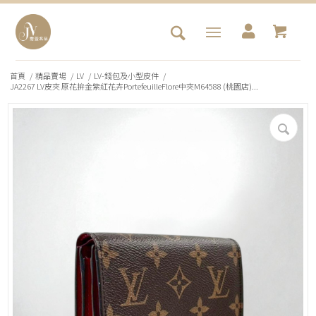
首頁
/
精品賣場
/
LV
/
LV-錢包及小型皮件
/
JA2267 LV皮夾 原花拚金紫紅花卉PortefeuilleFlore中夾M64588 (桃園店)...