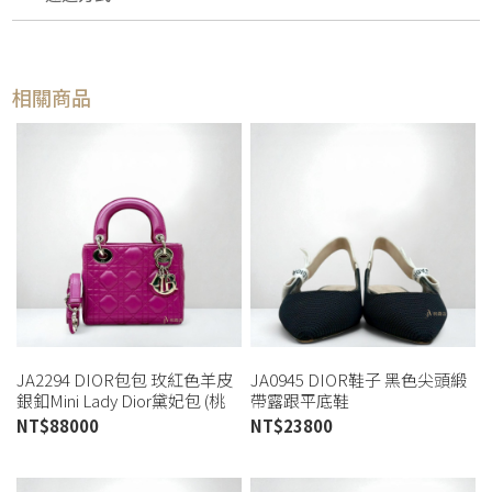
相關商品
JA2294 DIOR包包 玫紅色羊皮
JA0945 DIOR鞋子 黑色尖頭緞
銀釦Mini Lady Dior黛妃包 (桃
帶露跟平底鞋
園店)
KCB384TFL_S900 (桃園店)
NT$
88000
NT$
23800