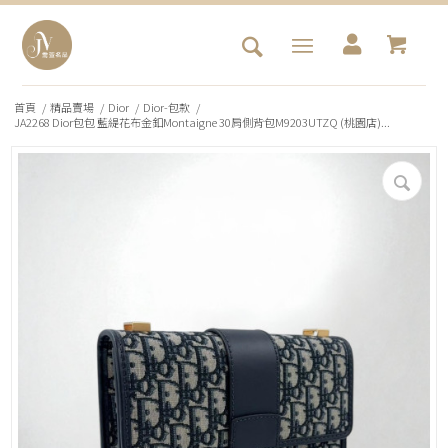
首頁
/
精品賣場
/
Dior
/
Dior-包款
/
JA2268 Dior包包 藍緹花布金釦Montaigne 30肩側背包M9203UTZQ (桃園店)...