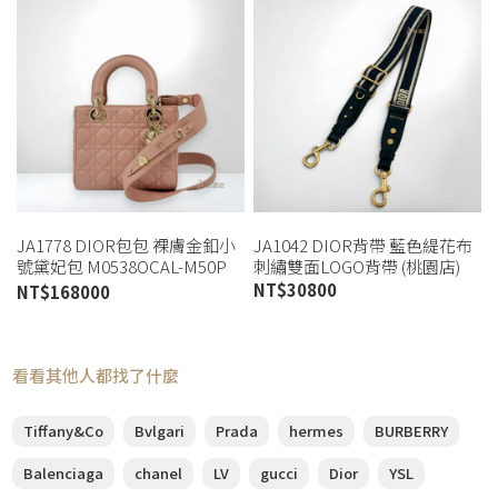
JA1778 DIOR包包 裸膚金釦小
JA1042 DIOR背帶 藍色緹花布
號黛妃包 M0538OCAL-M50P
刺繡雙面LOGO背帶 (桃園店)
(桃園店)
NT$
30800
NT$
168000
看看其他人都找了什麼
Tiffany&Co
Bvlgari
Prada
hermes
BURBERRY
Balenciaga
chanel
LV
gucci
Dior
YSL