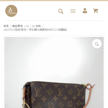
首頁
/
精品賣場
/
LV
/
LV-包款
/
JA2279 LV包包 原花一字拉鍊大麻將包M40712 (桃園店)