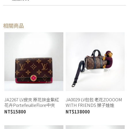
相關商品
JA2267 LV皮夾 原花拚金紫紅
JA0029 LV包包 老花ZOOOOM
花卉PortefeuilleFlore中夾
WITH FRIENDS 猴子娃娃
M64588 (桃園店)
KEEPALL XS(喬萱桃園店)
NT$
15800
NT$
138000