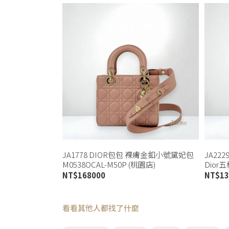
JA1778 DIOR包包 裸膚金釦小號黛妃包
JA22
M0538OCAL-M50P (桃園店)
Dior
NT$
168000
NT$
13
看看其他人都找了什麼