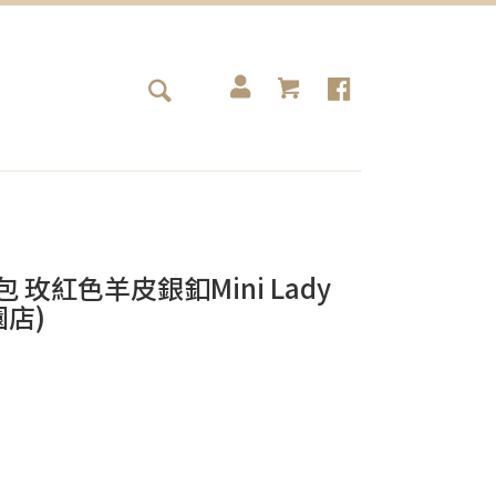
包包 玫紅色羊皮銀釦Mini Lady
園店)