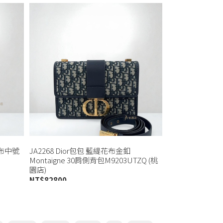
花布中號
JA2268 Dior包包 藍緹花布金釦
Montaigne 30肩側背包M9203UTZQ (桃
園店)
NT$
82800