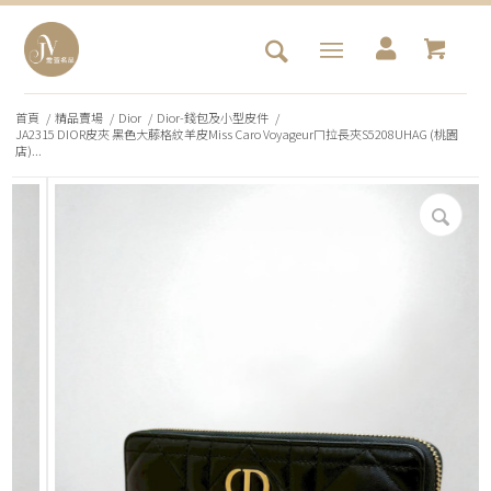
首頁
/
精品賣場
/
Dior
/
Dior-錢包及小型皮件
/
JA2315 DIOR皮夾 黑色大藤格紋羊皮Miss Caro Voyageurㄇ拉長夾S5208UHAG (桃園
店)...