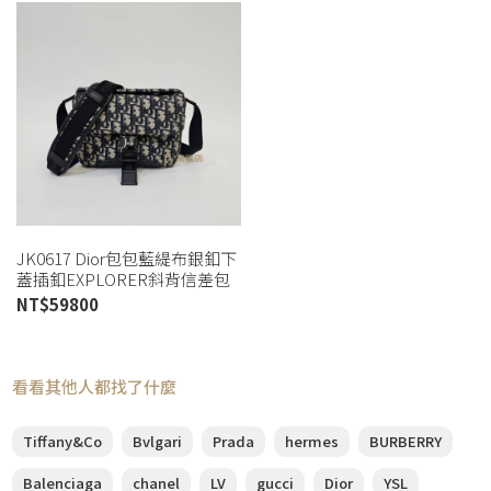
JK0617 Dior包包藍緹布銀釦下
蓋插釦EXPLORER斜背信差包
(喬萱高雄店)
NT$
59800
看看其他人都找了什麼
Tiffany&Co
Bvlgari
Prada
hermes
BURBERRY
Balenciaga
chanel
LV
gucci
Dior
YSL