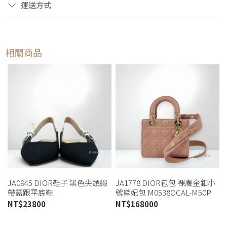
運送方式
相關商品
JA0945 DIOR鞋子 黑色尖頭緞
JA1778 DIOR包包 裸膚金釦小
帶露跟平底鞋
號黛妃包 M0538OCAL-M50P
KCB384TFL_S900 (桃園店)
(桃園店)
NT$
23800
NT$
168000