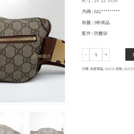
尺寸 : 23*12*5 cm
內碼 : 682*********
新舊 : 9新商品
配件 : 防塵袋
分類:
全部商品
,
GUCCI-包款
,
GUCCI