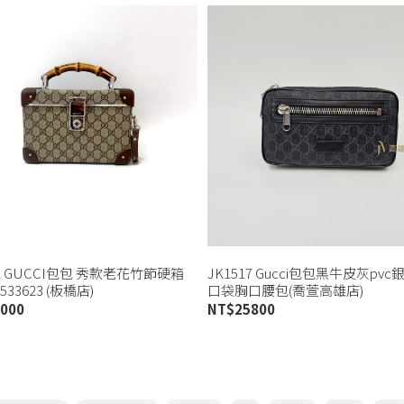
42 GUCCI包包 秀款老花竹節硬箱
JK1517 Gucci包包黑牛皮灰pv
33623 (板橋店)
口袋胸口腰包(喬萱高雄店)
000
NT$
25800