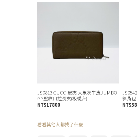
JS0813 GUCCI皮夾 大象灰牛皮JUMBO
JS05
GG壓紋ㄇ拉長夾(板橋店)
斜背包 5
NT$
17800
NT$
58
看看其他人都找了什麼