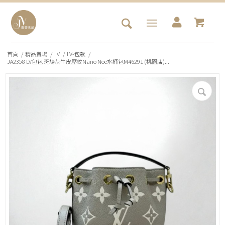
首頁
/
精品賣場
/
LV
/
LV-包款
/
JA2358 LV包包 斑鳩灰牛皮壓紋Nano Noe水桶包M46291 (桃園店)...