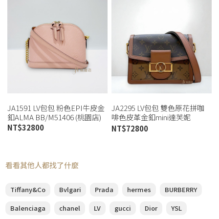
JA1591 LV包包 粉色EPI牛皮金
JA2295 LV包包 雙色原花拼咖
釦ALMA BB/M51406 (桃園店)
啡色皮革金釦mini達芙妮
M44580 (桃園店)
NT$
32800
NT$
72800
看看其他人都找了什麼
Tiffany&Co
Bvlgari
Prada
hermes
BURBERRY
Balenciaga
chanel
LV
gucci
Dior
YSL