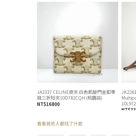
JA2337 CELINE皮夾 白色凱旋門金釦零
JK22
錢三折短夾10D782CQH (桃園店)
Multi
10L97
NT$
16800
NT$
33
看看其他人都找了什麼