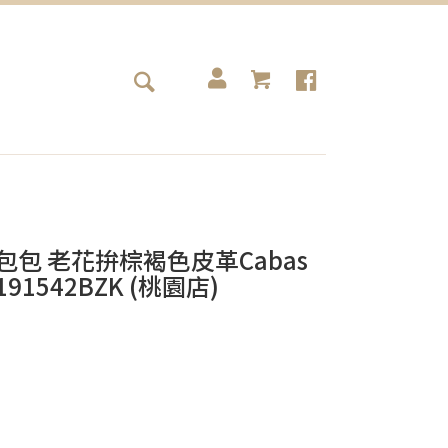
INE包包 老花拚棕褐色皮革Cabas
1542BZK (桃園店)