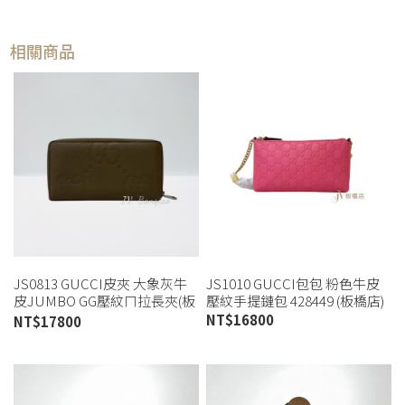
相關商品
JS0813 GUCCI皮夾 大象灰牛
JS1010 GUCCI包包 粉色牛皮
皮JUMBO GG壓紋ㄇ拉長夾(板
壓紋手提鏈包 428449 (板橋店)
橋店)
NT$
16800
NT$
17800