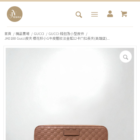
首頁
/
精品賣場
/
GUCCI
/
GUCCI-錢包及小型皮件
/
JK0188 Gucci皮夾 櫻花粉小G牛皮壓紋淡金釦12卡ㄇ拉長夾(高雄店)...