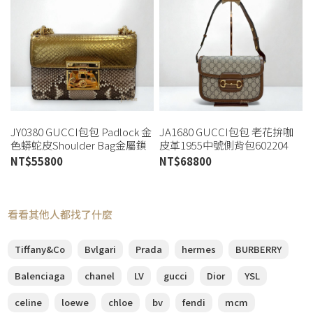
JY0380 GUCCI包包 Padlock 金
JA1680 GUCCI包包 老花拚咖
色蟒蛇皮Shoulder Bag金屬鎖
皮革1955中號側背包602204
釦下蓋鏈包 409487 (板橋店)
(桃園店)
NT$
55800
NT$
68800
看看其他人都找了什麼
Tiffany&Co
Bvlgari
Prada
hermes
BURBERRY
Balenciaga
chanel
LV
gucci
Dior
YSL
celine
loewe
chloe
bv
fendi
mcm