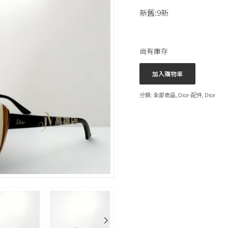
新舊:9新
尚有庫存
加入購物車
分類:
全部商品
,
Dior-配件
,
Dior