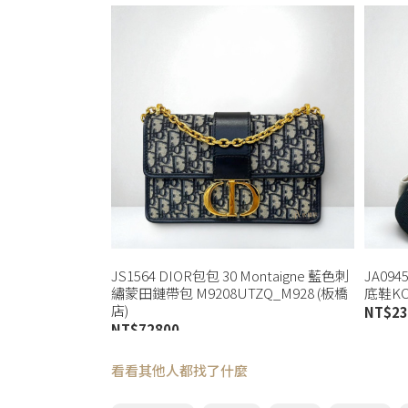
JS1564 DIOR包包 30 Montaigne 藍色刺
JA09
繡蒙田鏈帶包 M9208UTZQ_M928 (板橋
底鞋KCB
店)
NT$
23
NT$
72800
看看其他人都找了什麼