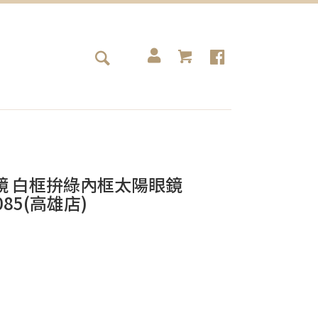
or眼鏡 白框拚綠內框太陽眼鏡
C085(高雄店)