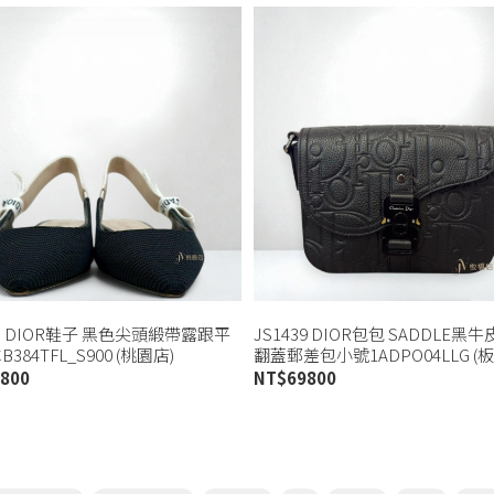
45 DIOR鞋子 黑色尖頭緞帶露跟平
JS1439 DIOR包包 SADDLE黑
384TFL_S900 (桃園店)
翻蓋郵差包小號1ADPO04LLG (
800
NT$
69800