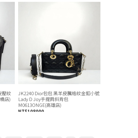
牛皮壓紋
JK2240 Dior包包 黑羊皮騰格紋金釦小號
板橋店)
Lady D Joy手提肩斜背包
M0613ONGE(高雄店)
NT$
108000