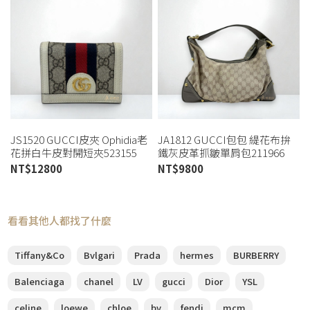
JS1520 GUCCI皮夾 Ophidia老
JA1812 GUCCI包包 緹花布拚
花拼白牛皮對開短夾523155
鐵灰皮革抓皺單肩包211966
(板橋店)
(桃園店)
NT$
12800
NT$
9800
看看其他人都找了什麼
Tiffany&Co
Bvlgari
Prada
hermes
BURBERRY
Balenciaga
chanel
LV
gucci
Dior
YSL
celine
loewe
chloe
bv
fendi
mcm