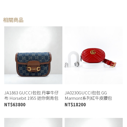
相關商品
JA1863 GUCCI包包 丹寧牛仔
JA0230GUCCI包包 GG
布 Horsebit 1955 迷你側背包
Marmont系列紅牛皮腰包
658574 (桃園店)
476434 (桃園店)
NT$
63800
NT$
18200