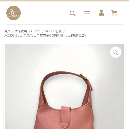
首頁
/
精品賣場
/
GUCCI
/
GUCCI-包款
/
JK1252 Gucci包包 粉山羊皮霧金GG肩斜背Hobo包(高雄店)