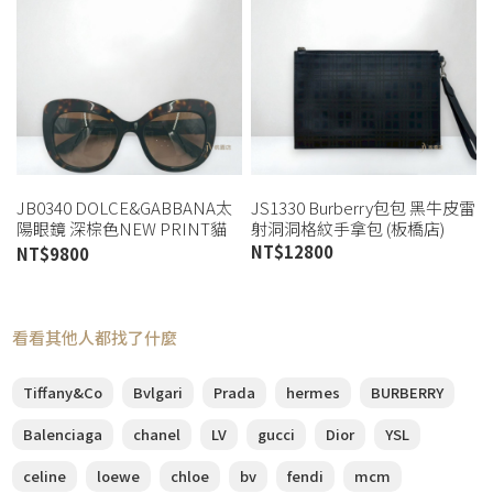
JB0340 DOLCE&GABBANA太
JS1330 Burberry包包 黑牛皮雷
陽眼鏡 深棕色NEW PRINT貓
射洞洞格紋手拿包 (板橋店)
眼太陽眼鏡DG4308 (桃園店)
NT$
12800
NT$
9800
看看其他人都找了什麼
Tiffany&Co
Bvlgari
Prada
hermes
BURBERRY
Balenciaga
chanel
LV
gucci
Dior
YSL
celine
loewe
chloe
bv
fendi
mcm