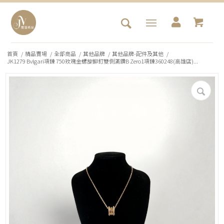
首頁
/
精品賣場
/
全部商品
/
其他品牌
/
其他品牌-配件及其他
/
JK1279 Bvlgari項鍊 750玫瑰金螺旋鉚釘雙側滿鑽B Zero1項鍊360248(高雄店)...