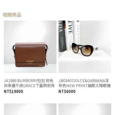
相關商品
JA1986 BURBERRY包包 棕色
JB0340 DOLCE&GABBANA深
拚黑邊牛皮GRACE下蓋肩側背
棕色NEW PRINT貓眼太陽眼鏡
包8012004 (桃園店)
(喬萱桃園店)
NT$
19800
NT$
6000