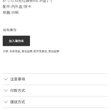
尺寸:0.38克拉鍊長48CM墜1*1
配件:內外盒/保卡
新舊:99新
尚有庫存
加入購物車
分類:
全部商品
,
其他品牌-配件及其他
,
其他品牌
注意事項
付款方式
運送方式