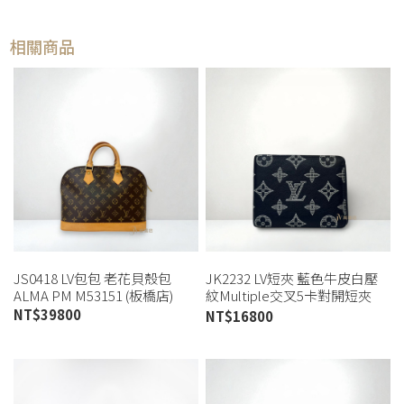
相關商品
JS0418 LV包包 老花貝殼包
JK2232 LV短夾 藍色牛皮白壓
ALMA PM M53151 (板橋店)
紋Multiple交叉5卡對開短夾
M83379(高雄店)
NT$
39800
NT$
16800