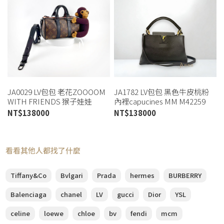
JA0029 LV包包 老花ZOOOOM
JA1782 LV包包 黑色牛皮桃粉
WITH FRIENDS 猴子娃娃
內裡capucines MM M42259
KEEPALL XS(喬萱桃園店)
(桃園店)
NT$
138000
NT$
138000
看看其他人都找了什麼
Tiffany&Co
Bvlgari
Prada
hermes
BURBERRY
Balenciaga
chanel
LV
gucci
Dior
YSL
celine
loewe
chloe
bv
fendi
mcm