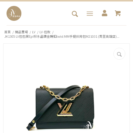
首頁
/
精品賣場
/
LV
/
LV-包款
/
JK1305 LV包包黑Epi粉水晶鑽金轉釦twist MM手提斜背包M21031 (喬萱高雄店)...