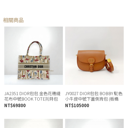
相關商品
JA2351 DIOR包包 金色花穗緹
JY0027 DIOR包包 BOBBY 駝色
花布中號BOOK TOTE托特包
小牛皮中號下蓋側背包 (板橋
(桃園店)
店)
NT$
69800
NT$
105000