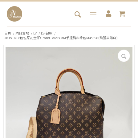
首頁
/
精品賣場
/
LV
/
LV-包款
/
JK1514 LV包包原花金釦Grand Palais MM手提肩斜背包M45898(喬萱高雄店)...