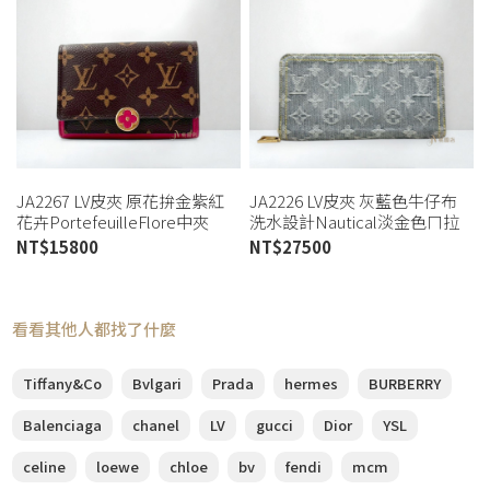
JA2267 LV皮夾 原花拚金紫紅
JA2226 LV皮夾 灰藍色牛仔布
花卉PortefeuilleFlore中夾
洗水設計Nautical淡金色ㄇ拉
M64588 (桃園店)
長夾m13214 (桃園店)
NT$
15800
NT$
27500
看看其他人都找了什麼
Tiffany&Co
Bvlgari
Prada
hermes
BURBERRY
Balenciaga
chanel
LV
gucci
Dior
YSL
celine
loewe
chloe
bv
fendi
mcm