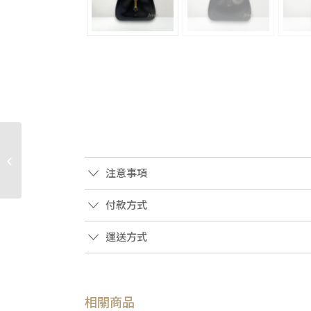
JK1651 LV卡夾 原花金釦
內芭蕾粉2卡Rasalie零錢
注意事項
包M62361(高雄�...
付款方式
運送方式
相關商品