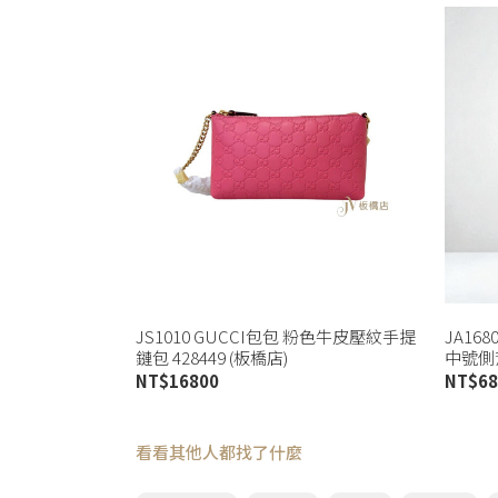
JS1010 GUCCI包包 粉色牛皮壓紋手提
JA16
鏈包 428449 (板橋店)
中號側背
NT$
16800
NT$
68
看看其他人都找了什麼