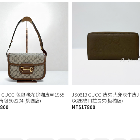
80 GUCCI包包 老花拚咖皮革1955
JS0813 GUCCI皮夾 大象灰牛皮
包602204 (桃園店)
GG壓紋ㄇ拉長夾(板橋店)
800
NT$
17800