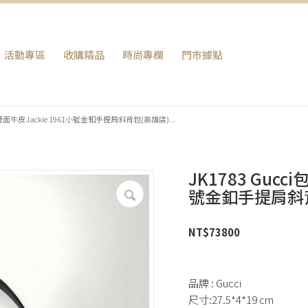
活動專區
收購精品
時尚專欄
門巿據點
 黑滑面牛皮Jackie 1961小號金釦手提肩斜背包(高雄店)...
JK1783 Gucc
號金釦手提肩斜
NT$
73800
品牌 : Gucci
尺寸:27.5*4*19 cm