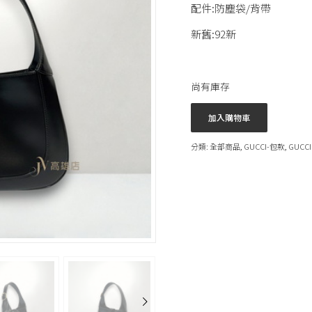
配件:防塵袋/背帶
新舊:92新
尚有庫存
加入購物車
分類:
全部商品
,
GUCCI-包款
,
GUCCI