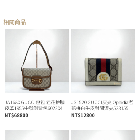
相關商品
JA1680 GUCCI包包 老花拚咖
JS1520 GUCCI皮夾 Ophidia老
皮革1955中號側背包602204
花拼白牛皮對開短夾523155
(桃園店)
(板橋店)
NT$
68800
NT$
12800