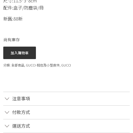
尺寸:11.5*3*8cm
配件:盒子/防塵袋/冊
新舊:88新
尚有庫存
加入購物車
分類:
全部商品
,
GUCCI-錢包及小型皮件
,
GUCCI
注意事項
付款方式
運送方式