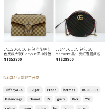
JA1270 GUCCI包包 老花拼咖
JS1440 GUCCI包包 GG
色麂皮大號Dionysus酒神鍊包
Marmont 黑牛皮紅邊圓餅包
400249 (桃園店)
550154 (板橋店)
NT$
52800
NT$
28800
看看其他人都找了什麼
Tiffany&Co
Bvlgari
Prada
hermes
BURBERRY
Balenciaga
chanel
LV
gucci
Dior
YSL
celine
loewe
chloe
bv
fendi
mcm