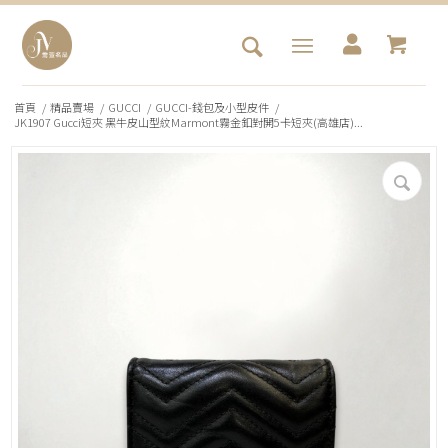
首頁
/
精品賣場
/
GUCCI
/
GUCCI-錢包及小型皮件
/
JK1907 Gucci短夾 黑牛皮山型紋Marmont霧金釦對開5卡短夾(高雄店)...