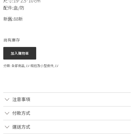
尺寸:19*2.5*10 cm
配件:盒/防
新舊:88新
尚有庫存
加入購物車
分類:
全部商品
,
LV-錢包及小型皮件
,
LV
注意事項
付款方式
運送方式