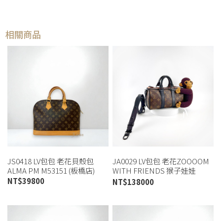
相關商品
JS0418 LV包包 老花貝殼包
JA0029 LV包包 老花ZOOOOM
ALMA PM M53151 (板橋店)
WITH FRIENDS 猴子娃娃
KEEPALL XS(喬萱桃園店)
NT$
39800
NT$
138000