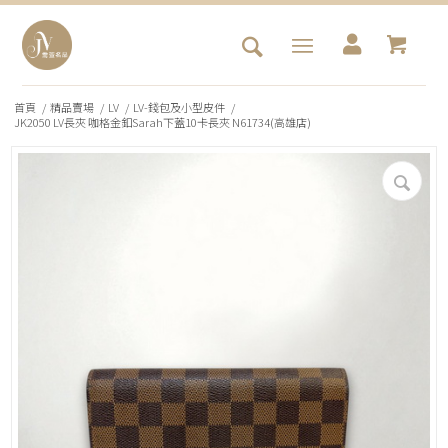
首頁
/
精品賣場
/
LV
/
LV-錢包及小型皮件
/
JK2050 LV長夾 咖格金釦Sarah下蓋10卡長夾 N61734(高雄店)