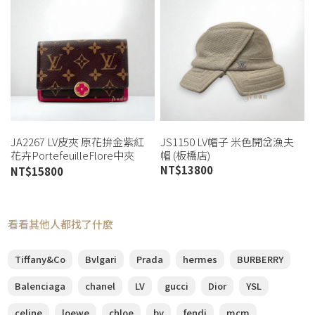
JA2267 LV皮夾 原花拚金紫紅
JS1150 LV帽子 米色開岔漁夫
花卉PortefeuilleFlore中夾
帽 (板橋店)
M64588 (桃園店)
NT$
13800
NT$
15800
看看其他人都找了什麼
Tiffany&Co
Bvlgari
Prada
hermes
BURBERRY
Balenciaga
chanel
LV
gucci
Dior
YSL
celine
loewe
chloe
bv
fendi
mcm