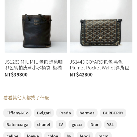
JS1263 MIUMIU包包 造舊咖
JS1443 GOYARD包包 黑色
啡色納帕皮革小水桶袋 (板橋
Plumet Pocket Wallet斜背包
店)
(板橋店)
NT$
39800
NT$
42800
看看其他人都找了什麼
Tiffany&Co
Bvlgari
Prada
hermes
BURBERRY
Balenciaga
chanel
LV
gucci
Dior
YSL
celine
loewe
chloe
bv
fendi
mcm