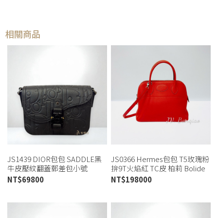
相關商品
JS1439 DIOR包包 SADDLE黑
JS0366 Hermes包包 T5玫瑰粉
牛皮壓紋翻蓋郵差包小號
拚9T火焰紅 TC皮 柏莉 Bolide
1ADPO04LLG (板橋店)
31 (板橋店)
NT$
69800
NT$
198000